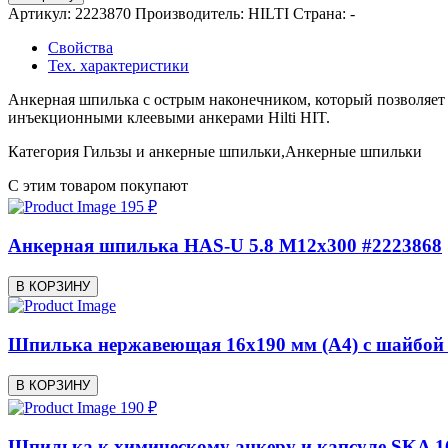
Артикул:
2223870
Производитель:
HILTI
Страна:
-
Свойства
Тех. характеристики
Анкерная шпилька с острым наконечником, который позволяет 
инъекционными клеевыми анкерами Hilti HIT.
Категория
Гильзы и анкерные шпильки,Анкерные шпильки
С этим товаром покупают
195 ₽
Анкерная шпилька HAS-U 5.8 M12x300 #2223868
В КОРЗИНУ
Шпилька нержавеющая 16х190 мм (А4) с шайбой 
В КОРЗИНУ
190 ₽
Шпилька к химическому анкеру и капсуле SKA 16