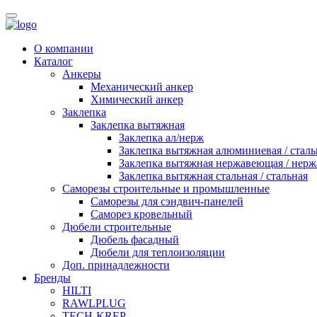
О компании
Каталог
Анкеры
Механический анкер
Химический анкер
Заклепка
Заклепка вытяжная
Заклепка ал/нерж
Заклепка вытяжная алюминиевая / сталь
Заклепка вытяжная нержавеющая / нер
Заклепка вытяжная стальная / стальная
Саморезы строительные и промышленные
Саморезы для сэндвич-панелей
Саморез кровельный
Дюбели строительные
Дюбель фасадный
Дюбели для теплоизоляции
Доп. принадлежности
Бренды
HILTI
RAWLPLUG
TECH-KREP