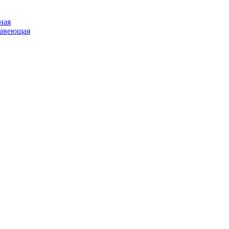
ная
жавеющая