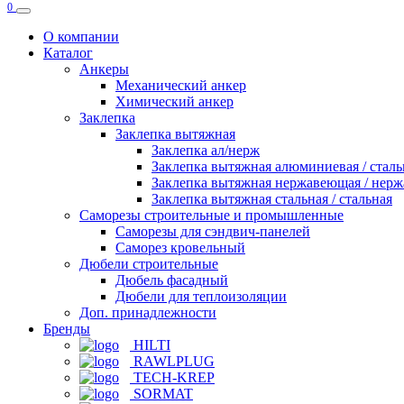
0
О компании
Каталог
Анкеры
Механический анкер
Химический анкер
Заклепка
Заклепка вытяжная
Заклепка ал/нерж
Заклепка вытяжная алюминиевая / сталь
Заклепка вытяжная нержавеющая / нер
Заклепка вытяжная стальная / стальная
Саморезы строительные и промышленные
Саморезы для сэндвич-панелей
Саморез кровельный
Дюбели строительные
Дюбель фасадный
Дюбели для теплоизоляции
Доп. принадлежности
Бренды
HILTI
RAWLPLUG
TECH-KREP
SORMAT