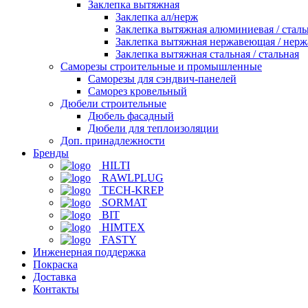
Заклепка вытяжная
Заклепка ал/нерж
Заклепка вытяжная алюминиевая / сталь
Заклепка вытяжная нержавеющая / нер
Заклепка вытяжная стальная / стальная
Саморезы строительные и промышленные
Саморезы для сэндвич-панелей
Саморез кровельный
Дюбели строительные
Дюбель фасадный
Дюбели для теплоизоляции
Доп. принадлежности
Бренды
HILTI
RAWLPLUG
TECH-KREP
SORMAT
BIT
HIMTEX
FASTY
Инженерная поддержка
Покраска
Доставка
Контакты