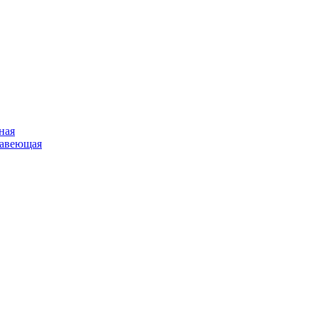
ная
жавеющая