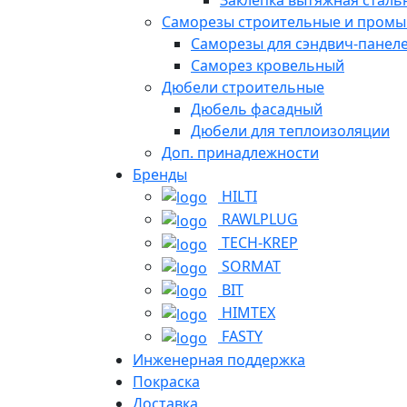
Саморезы строительные и пром
Саморезы для сэндвич-панел
Саморез кровельный
Дюбели строительные
Дюбель фасадный
Дюбели для теплоизоляции
Доп. принадлежности
Бренды
HILTI
RAWLPLUG
TECH-KREP
SORMAT
BIT
HIMTEX
FASTY
Инженерная поддержка
Покраска
Доставка