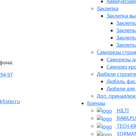
Химический
Заклепка
Заклепка в
Заклепк
Заклепк
Заклепк
Заклепк
Саморезы стро
Саморезы д
фона:
Саморез кр
Дюбели строит
-94-97
Дюбель фас
Дюбели для
Доп. принадлеж
ixter.ru
Бренды
HILTI
RAWLPL
TECH-K
SORMA