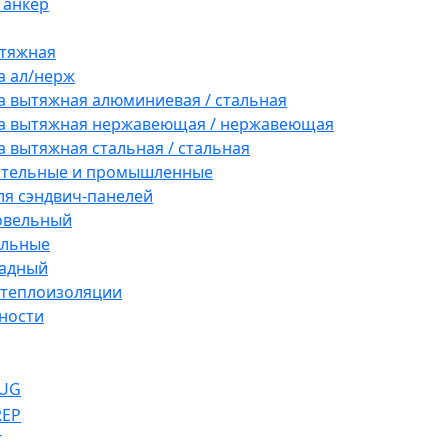
 анкер
ытяжная
а ал/нерж
а вытяжная алюминиевая / стальная
а вытяжная нержавеющая / нержавеющая
а вытяжная стальная / стальная
ительные и промышленные
ля сэндвич-панелей
овельный
ельные
адный
 теплоизоляции
ности
UG
REP
T