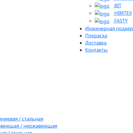
BIT
HIMTEX
FASTY
Инженерная подде
Покраска
Доставка
Контакты
ниевая / стальная
авеющая / нержавеющая
ая / стальная