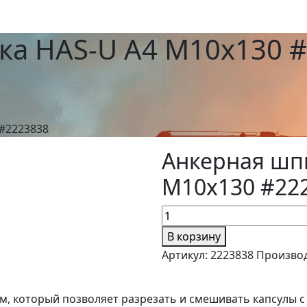
ка HAS-U A4 M10x130 
#2223838
Анкерная шп
M10x130 #22
В корзину
Артикул:
2223838
Произво
, который позволяет разрезать и смешивать капсулы с