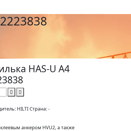
#2223838
илька HAS-U A4
23838
дитель:
HILTI
Страна:
-
 клеевым анкером HVU2, а также