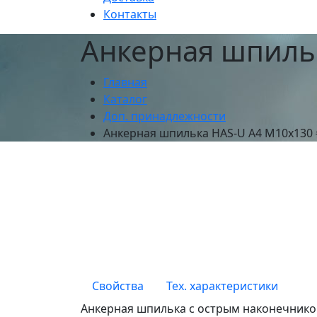
Контакты
Анкерная шпиль
Главная
Каталог
Доп. принадлежности
Анкерная шпилька HAS-U A4 M10x130 
Свойства
Тех. характеристики
Анкерная шпилька с острым наконечником