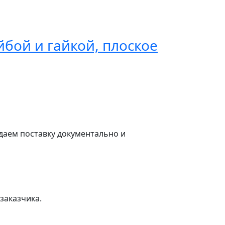
йбой и гайкой, плоское
Анкерна
В КОРЗИНУ
даем поставку документально и
заказчика.