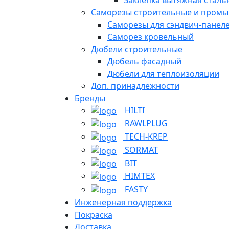
Саморезы строительные и пром
Саморезы для сэндвич-панел
Саморез кровельный
Дюбели строительные
Дюбель фасадный
Дюбели для теплоизоляции
Доп. принадлежности
Бренды
HILTI
RAWLPLUG
TECH-KREP
SORMAT
BIT
HIMTEX
FASTY
Инженерная поддержка
Покраска
Доставка