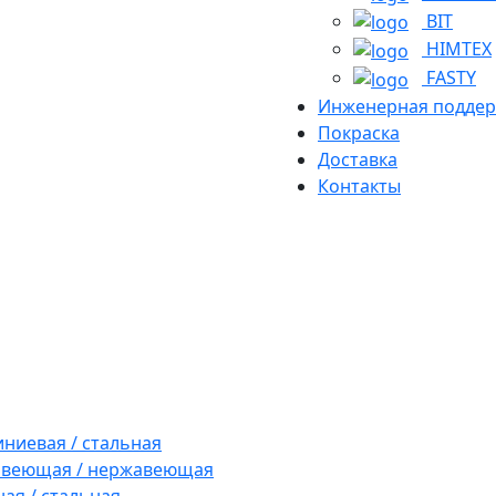
BIT
HIMTEX
FASTY
Инженерная подде
Покраска
Доставка
Контакты
ниевая / стальная
авеющая / нержавеющая
ая / стальная