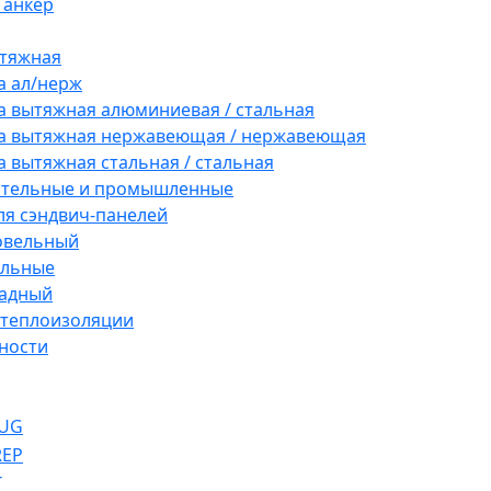
 анкер
ытяжная
а ал/нерж
а вытяжная алюминиевая / стальная
а вытяжная нержавеющая / нержавеющая
а вытяжная стальная / стальная
ительные и промышленные
ля сэндвич-панелей
овельный
ельные
адный
 теплоизоляции
ности
UG
REP
T