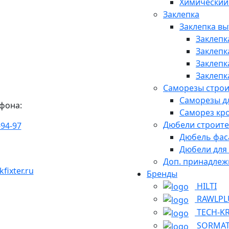
Химический
Заклепка
Заклепка в
Заклепк
Заклепк
Заклепк
Заклепк
Саморезы стро
Саморезы д
фона:
Саморез кр
Дюбели строит
-94-97
Дюбель фас
Дюбели для
Доп. принадлеж
ixter.ru
Бренды
HILTI
RAWLPL
TECH-K
SORMA