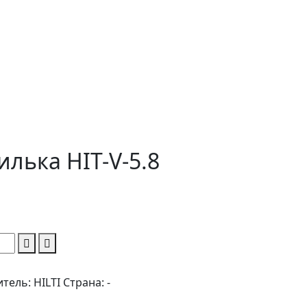
лька HIT-V-5.8
итель:
HILTI
Страна:
-