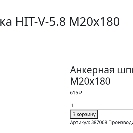
а HIT-V-5.8 M20x180
Анкерная шпи
M20x180
616 ₽
В корзину
Артикул:
387068
Производ