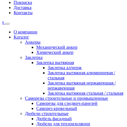
Покраска
Доставка
Контакты
0
О компании
Каталог
Анкеры
Механический анкер
Химический анкер
Заклепка
Заклепка вытяжная
Заклепка ал/нерж
Заклепка вытяжная алюминиевая /
стальная
Заклепка вытяжная нержавеющая /
нержавеющая
Заклепка вытяжная стальная / стальная
Саморезы строительные и промышленные
Саморезы для сэндвич-панелей
Саморез кровельный
Дюбели строительные
Дюбель фасадный
Дюбели для теплоизоляции