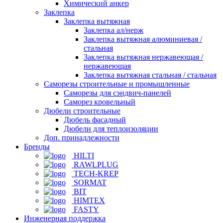
Химический анкер
Заклепка
Заклепка вытяжная
Заклепка ал/нерж
Заклепка вытяжная алюминиевая /
стальная
Заклепка вытяжная нержавеющая /
нержавеющая
Заклепка вытяжная стальная / стальная
Саморезы строительные и промышленные
Саморезы для сэндвич-панелей
Саморез кровельный
Дюбели строительные
Дюбель фасадный
Дюбели для теплоизоляции
Доп. принадлежности
Бренды
HILTI
RAWLPLUG
TECH-KREP
SORMAT
BIT
HIMTEX
FASTY
Инженерная поддержка