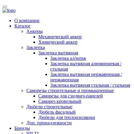
О компании
Каталог
Анкеры
Механический анкер
Химический анкер
Заклепка
Заклепка вытяжная
Заклепка ал/нерж
Заклепка вытяжная алюминиевая /
стальная
Заклепка вытяжная нержавеющая /
нержавеющая
Заклепка вытяжная стальная / стальная
Саморезы строительные и промышленные
Саморезы для сэндвич-панелей
Саморез кровельный
Дюбели строительные
Дюбель фасадный
Дюбели для теплоизоляции
Доп. принадлежности
Бренды
HILTI