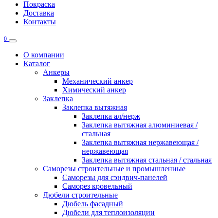
Покраска
Доставка
Контакты
0
О компании
Каталог
Анкеры
Механический анкер
Химический анкер
Заклепка
Заклепка вытяжная
Заклепка ал/нерж
Заклепка вытяжная алюминиевая /
стальная
Заклепка вытяжная нержавеющая /
нержавеющая
Заклепка вытяжная стальная / стальная
Саморезы строительные и промышленные
Саморезы для сэндвич-панелей
Саморез кровельный
Дюбели строительные
Дюбель фасадный
Дюбели для теплоизоляции