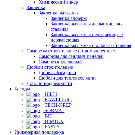
Химический анкер
Заклепка
Заклепка вытяжная
Заклепка ал/нерж
Заклепка вытяжная алюминиевая /
стальная
Заклепка вытяжная нержавеющая /
нержавеющая
Заклепка вытяжная стальная / стальная
Саморезы строительные и промышленные
Саморезы для сэндвич-панелей
Саморез кровельный
Дюбели строительные
Дюбель фасадный
Дюбели для теплоизоляции
Доп. принадлежности
Бренды
HILTI
RAWLPLUG
TECH-KREP
SORMAT
BIT
HIMTEX
FASTY
Инженерная поддержка