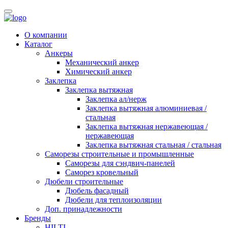
О компании
Каталог
Анкеры
Механический анкер
Химический анкер
Заклепка
Заклепка вытяжная
Заклепка ал/нерж
Заклепка вытяжная алюминиевая /
стальная
Заклепка вытяжная нержавеющая /
нержавеющая
Заклепка вытяжная стальная / стальная
Саморезы строительные и промышленные
Саморезы для сэндвич-панелей
Саморез кровельный
Дюбели строительные
Дюбель фасадный
Дюбели для теплоизоляции
Доп. принадлежности
Бренды
HILTI