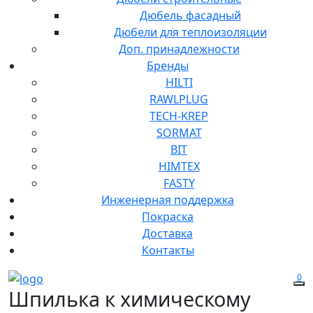
Дюбель фасадный
Дюбели для теплоизоляции
Доп. принадлежности
Бренды
HILTI
RAWLPLUG
TECH-KREP
SORMAT
BIT
HIMTEX
FASTY
Инженерная поддержка
Покраска
Доставка
Контакты
0
Шпилька к химическому