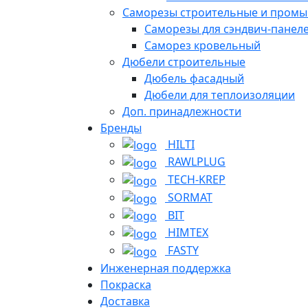
Саморезы строительные и пром
Саморезы для сэндвич-панел
Саморез кровельный
Дюбели строительные
Дюбель фасадный
Дюбели для теплоизоляции
Доп. принадлежности
Бренды
HILTI
RAWLPLUG
TECH-KREP
SORMAT
BIT
HIMTEX
FASTY
Инженерная поддержка
Покраска
Доставка