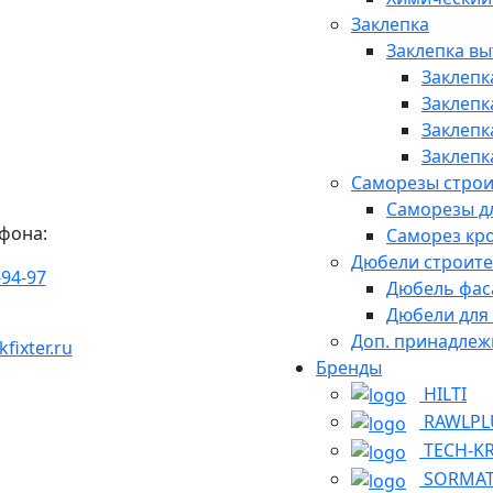
Заклепка
Заклепка в
Заклепк
Заклепк
Заклепк
Заклепк
Саморезы стро
Саморезы д
фона:
Саморез кр
Дюбели строит
-94-97
Дюбель фас
Дюбели для
Доп. принадлеж
ixter.ru
Бренды
HILTI
RAWLPL
TECH-K
SORMA