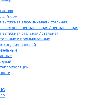
ытяжная
а ал/нерж
а вытяжная алюминиевая / стальная
а вытяжная нержавеющая / нержавеющая
а вытяжная стальная / стальная
ительные и промышленные
ля сэндвич-панелей
овельный
ельные
адный
 теплоизоляции
ности
UG
REP
T