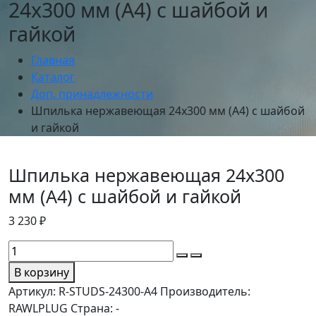
24х300 мм (А4) с шайбой и
гайкой
Главная
Каталог
Доп. принадлежности
Шпилька нержавеющая 24х300 мм (А4) с шайбой
и гайкой
Шпилька нержавеющая 24х300
мм (А4) с шайбой и гайкой
3 230 ₽
В корзину
Артикул:
R-STUDS-24300-A4
Производитель:
RAWLPLUG
Страна:
-