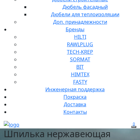
Дюбель фасадный
Дюбели для теплоизоляции
Доп. принадлежности
Бренды
HILTI
RAWLPLUG
TECH-KREP
SORMAT
BIT
HIMTEX
FASTY
Инженерная поддержка
Покраска
Доставка
Контакты
0
Шпилька нержавеющая